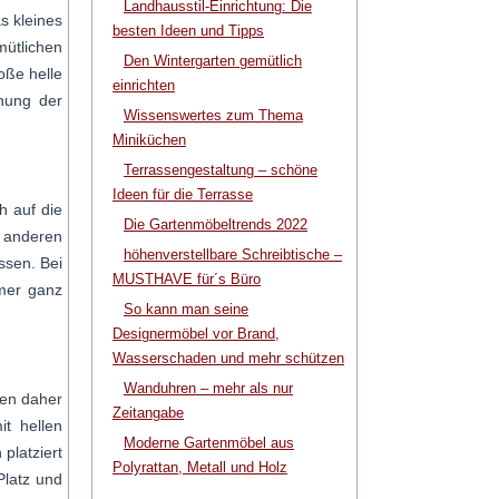
Landhausstil-Einrichtung: Die
s kleines
besten Ideen und Tipps
ütlichen
Den Wintergarten gemütlich
oße helle
einrichten
nung der
Wissenswertes zum Thema
Miniküchen
Terrassengestaltung – schöne
Ideen für die Terrasse
h auf die
Die Gartenmöbeltrends 2022
m anderen
höhenverstellbare Schreibtische –
ssen. Bei
MUSTHAVE für´s Büro
mmer ganz
So kann man seine
Designermöbel vor Brand,
Wasserschaden und mehr schützen
Wanduhren – mehr als nur
ten daher
Zeitangabe
t hellen
Moderne Gartenmöbel aus
platziert
Polyrattan, Metall und Holz
Platz und