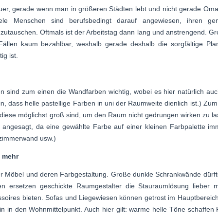
t teuer, gerade wenn man in größeren Städten lebt und nicht gerade Oma
le Menschen sind berufsbedingt darauf angewiesen, ihren gem
nzutauschen. Oftmals ist der Arbeitstag dann lang und anstrengend. Gr
ällen kaum bezahlbar, weshalb gerade deshalb die sorgfältige Pla
g ist.
 sind zum einen die Wandfarben wichtig, wobei es hier natürlich auc
in, dass helle pastellige Farben in uni der Raumweite dienlich ist.) Zu
 diese möglichst groß sind, um den Raum nicht gedrungen wirken zu la
 angesagt, da eine gewählte Farbe auf einer kleinen Farbpalette i
nzimmerwand usw.)
t mehr
l der Möbel und deren Farbgestaltung. Große dunkle Schrankwände dürf
n ersetzen geschickte Raumgestalter die Stauraumlösung lieber mi
ssoires bieten. Sofas und Liegewiesen können getrost im Hauptbereich 
 in den Wohnmittelpunkt. Auch hier gilt: warme helle Töne schaffen 