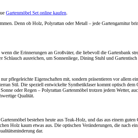
eue
Gartenmöbel Set online kaufen
.
n. Denn ob Holz, Polyrattan oder Metall – jede Gartengarnitur bring
h wenn die Erinnerungen an Großväter, die liebevoll die Gartenbank str
der Schlauch ausreichen, um Sonnenliege, Dining Stuhl und Gartentisch
nur pflegeleichte Eigenschaften mit, sondern präsentieren vor allem ei
ran Stil. Die speziell entwickelte Synthetikfaser kommt optisch dem 
Ob Sonne oder Regen – Polyrattan Gartenmöbel trotzen jedem Wetter, a
hwertige Qualität.
ele Gartenmöbel bestehen heute aus Teak-Holz, und das aus einem guten
en Holz kaum etwas aus. Die optischen Veränderungen, die nach einig
Qualitätsminderung dar.