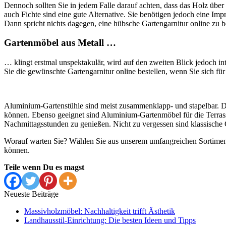
Dennoch sollten Sie in jedem Falle darauf achten, dass das Holz über
auch Fichte sind eine gute Alternative. Sie benötigen jedoch eine Im
Dann spricht nichts dagegen, eine hübsche Gartengarnitur online zu be
Gartenmöbel aus Metall …
… klingt erstmal unspektakulär, wird auf den zweiten Blick jedoch int
Sie die gewünschte Gartengarnitur online bestellen, wenn Sie sich f
Aluminium-Gartenstühle sind meist zusammenklapp- und stapelbar. Dami
können. Ebenso geeignet sind Aluminium-Gartenmöbel für die Terrass
Nachmittagsstunden zu genießen. Nicht zu vergessen sind klassische G
Worauf warten Sie? Wählen Sie aus unserem umfangreichen Sortiment.
können.
Teile wenn Du es magst
Neueste Beiträge
Massivholzmöbel: Nachhaltigkeit trifft Ästhetik
Landhausstil-Einrichtung: Die besten Ideen und Tipps