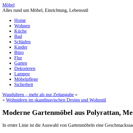
Möbel
Alles rund um Möbel, Einrichtung, Lebensstil
Home
Wohnen
Küche
Bad
Schlafen
Kinder
Büro
Flur
Garten
Dekorieren
Lampen
Möbelpflege
Sicherheit
Wanduhren – mehr als nur Zeitangabe
»
«
Wohnideen im skandinavischen Design und Wohnstil
Moderne Gartenmöbel aus Polyrattan, Met
In erster Linie ist die Auswahl von Gartenmöbeln eine Geschmackssa