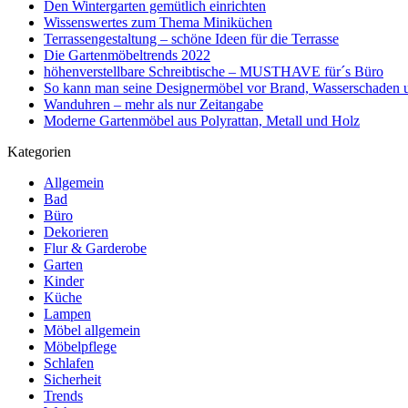
Den Wintergarten gemütlich einrichten
Wissenswertes zum Thema Miniküchen
Terrassengestaltung – schöne Ideen für die Terrasse
Die Gartenmöbeltrends 2022
höhenverstellbare Schreibtische – MUSTHAVE für´s Büro
So kann man seine Designermöbel vor Brand, Wasserschaden 
Wanduhren – mehr als nur Zeitangabe
Moderne Gartenmöbel aus Polyrattan, Metall und Holz
Kategorien
Allgemein
Bad
Büro
Dekorieren
Flur & Garderobe
Garten
Kinder
Küche
Lampen
Möbel allgemein
Möbelpflege
Schlafen
Sicherheit
Trends