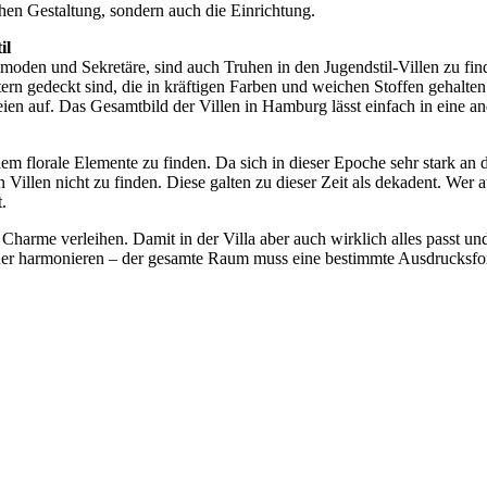
hen Gestaltung, sondern auch die Einrichtung.
il
moden und Sekretäre, sind auch Truhen in den Jugendstil-Villen zu fi
stern gedeckt sind, die in kräftigen Farben und weichen Stoffen gehalte
ien auf. Das Gesamtbild der Villen in Hamburg lässt einfach in eine and
lem florale Elemente zu finden. Da sich in dieser Epoche sehr stark an 
len nicht zu finden. Diese galten zu dieser Zeit als dekadent. Wer auf
.
me verleihen. Damit in der Villa aber auch wirklich alles passt und s
nder harmonieren – der gesamte Raum muss eine bestimmte Ausdrucksfor