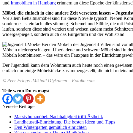
und
Immobilien in Hamburg
erinnern an diese Epoche der künstlerisc
Möbel, die einfach in eine andere Zeit versetzen lassen – Jugendst
Vor allem Behältnismöbel sind für diese Novelle typisch. Neben Kom
sondern es ist einfach alles stimmig. Schemel und Stühle, die mit Pol
laufen, sondern diese sind verziert und weisen zudem meist Schnitzere
widergespiegelt, sondern auch das Bürgertum und der Wohlstand.
Bei den Möbeln der Jugendstil Villen sind vor al
Möbeln niedergeschlagen. Überladene und schwere Möbel sind in den Vil
Möbeln kombinieren – das wäre ein Fauxpase in der Einrichtungswelt
Der Jugendstil kann dem Wohnraum auch heute noch einen gewissen Char
einfach nur einige Möbelstücke zusammengestellt, die nicht miteina
© Peer Frings -Mikhail Olykainen – Fotolia.com
Teile wenn Du es magst
Neueste Beiträge
Massivholzmöbel: Nachhaltigkeit trifft Ästhetik
Landhausstil-Einrichtung: Die besten Ideen und Tipps
Den Wintergarten gemütlich einrichten
Wissenswertes zum Thema Miniküchen