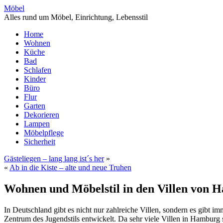
Möbel
Alles rund um Möbel, Einrichtung, Lebensstil
Home
Wohnen
Küche
Bad
Schlafen
Kinder
Büro
Flur
Garten
Dekorieren
Lampen
Möbelpflege
Sicherheit
Gästeliegen – lang lang ist´s her
»
«
Ab in die Kiste – alte und neue Truhen
Wohnen und Möbelstil in den Villen von 
In Deutschland gibt es nicht nur zahlreiche Villen, sondern es gibt 
Zentrum des Jugendstils entwickelt. Da sehr viele Villen in Hamburg 