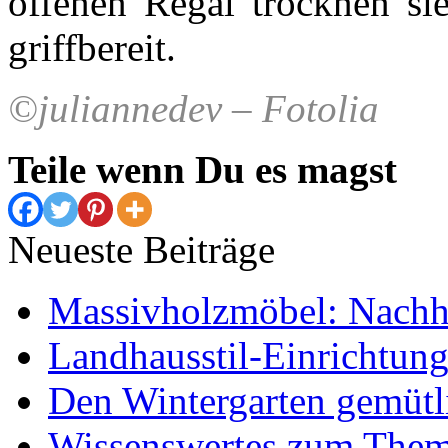
offenen Regal trocknen si
griffbereit.
©juliannedev – Fotolia
Teile wenn Du es magst
Neueste Beiträge
Massivholzmöbel: Nachhal
Landhausstil-Einrichtung
Den Wintergarten gemütli
Wissenswertes zum The