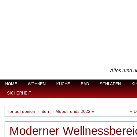
Alles rund u
HOME
WOHNEN
KÜCHE
BAD
SCHLAFEN
KI
SICHERHEIT
Hör auf deinen Hintern – Möbeltrends 2022
»
«
D
Moderner Wellnessbereic