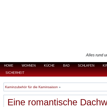
Alles rund u
HOME
WOHNEN
KÜCHE
BAD
SCHLAFEN
KI
SICHERHEIT
Kaminzubehör für die Kaminsaison
»
Eine romantische Dach