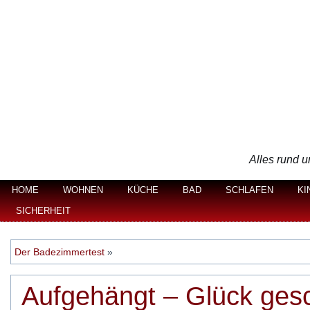
Alles rund u
HOME
WOHNEN
KÜCHE
BAD
SCHLAFEN
KI
SICHERHEIT
Der Badezimmertest
»
Aufgehängt – Glück ges