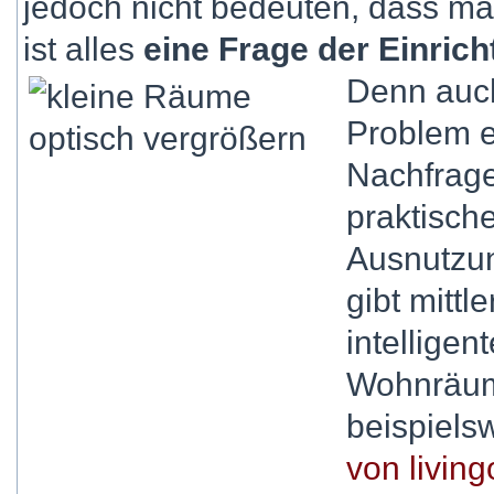
jedoch nicht bedeuten, dass ma
ist alles
eine Frage der Einric
Denn auch
Problem e
Nachfrag
praktisch
Ausnutzun
gibt mitt
intelligen
Wohnräum
beispiels
von living