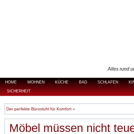
Alles rund u
HOME
WOHNEN
KÜCHE
BAD
SCHLAFEN
KI
SICHERHEIT
Der perfekte Bürostuhl für Komfort
»
Möbel müssen nicht teue