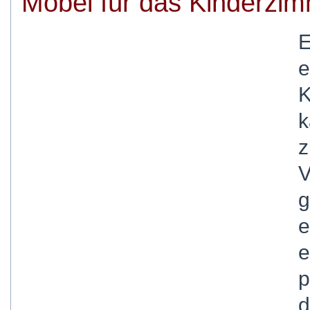
Möbel für das Kinderzi
E
e
K
k
z
V
g
e
e
p
d