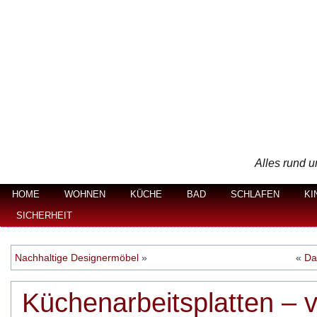
Alles rund u
HOME
WOHNEN
KÜCHE
BAD
SCHLAFEN
KI
SICHERHEIT
Nachhaltige Designermöbel
»
«
Da
Küchenarbeitsplatten – vi