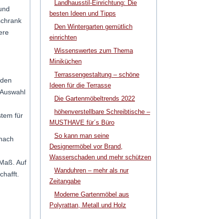
Landhausstil-Einrichtung: Die
 und
besten Ideen und Tipps
schrank
Den Wintergarten gemütlich
ere
einrichten
Wissenswertes zum Thema
Miniküchen
Terrassengestaltung – schöne
 den
Ideen für die Terrasse
 Auswahl
Die Gartenmöbeltrends 2022
höhenverstellbare Schreibtische –
stem für
MUSTHAVE für´s Büro
So kann man seine
 nach
Designermöbel vor Brand,
Wasserschaden und mehr schützen
 Maß. Auf
Wanduhren – mehr als nur
hafft.
Zeitangabe
Moderne Gartenmöbel aus
Polyrattan, Metall und Holz