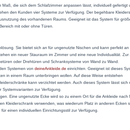
 Maß, die sich dem Schlafzimmer anpassen lässt, individuell gefertigt
tehen den Kunden vier Systeme zur Verfügung. Der begehbare Kleider
Ausnutzung des vorhandenen Raums. Geeignet ist das System für größ
ereich mit oder ohne Türen.
nlösung. Sie bietet sich an für ungenutzte Nischen und kann perfekt an
hen ein neuer Stauraum im Zimmer und eine neue Individualität. Zur
ebetüren oder Drehtüren und Schranksysteme von Wand zu Wand.
t den Systemen von
deineAnkleide.de
einrichten. Geeignet ist dieses Sy
ken in einem Raum unterbringen wollen. Auf diese Weise entstehen
leiderschränke kann verzichtet werden. Auch dieses System lässt sich
ier Systemvarianten zur Verfügung.
ngen. Eine ungenutzte Ecke wird so zu einem Ort für die Ankleide nach
nen Kleiderschrank verwenden, was wiederum Platz in anderen Ecken sc
ür einen individuellen Einrichtungsstil zur Verfügung.