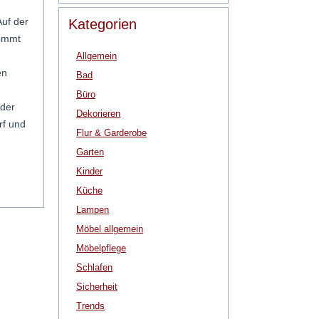
Auf der
Kategorien
kommt
Allgemein
en
Bad
Büro
 der
Dekorieren
rf und
Flur & Garderobe
Garten
Kinder
Küche
Lampen
Möbel allgemein
Möbelpflege
Schlafen
Sicherheit
Trends