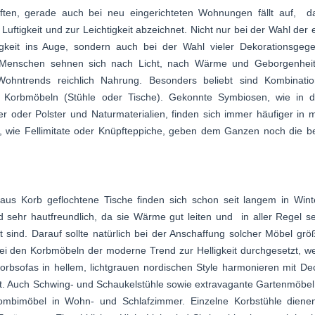
ten, gerade auch bei neu eingerichteten Wohnungen fällt auf, d
Luftigkeit und zur Leichtigkeit abzeichnet. Nicht nur bei der Wahl der 
igkeit ins Auge, sondern auch bei der Wahl vieler Dekorationsgeg
Menschen sehnen sich nach Licht, nach Wärme und Geborgenheit
Wohntrends reichlich Nahrung. Besonders beliebt sind Kombinati
 Korbmöbeln (Stühle oder Tische). Gekonnte Symbiosen, wie in d
 oder Polster und Naturmaterialien, finden sich immer häufiger in
 wie Fellimitate oder Knüpfteppiche, geben dem Ganzen noch die b
us Korb geflochtene Tische finden sich schon seit langem in Wint
 sehr hautfreundlich, da sie Wärme gut leiten und in aller Regel s
et sind. Darauf sollte natürlich bei der Anschaffung solcher Möbel grö
ei den Korbmöbeln der moderne Trend zur Helligkeit durchgesetzt, w
orbsofas in hellem, lichtgrauen nordischen Style harmonieren mit D
t. Auch Schwing- und Schaukelstühle sowie extravagante Gartenmöbel
Kombimöbel in Wohn- und Schlafzimmer. Einzelne Korbstühle dienen