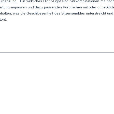
rgänzung. Ein wirkliches Hight-Light sind Sitzkombinationen mit hoc
haltung anpassen und dazu passenden Korbtischen mit oder ohne Abde
halten, was die Geschlossenheit des Sitzensembles unterstreicht und
tont.