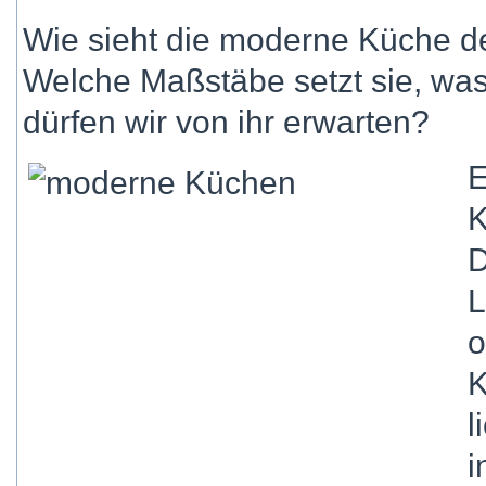
Wie sieht die moderne Küche d
Welche Maßstäbe setzt sie, wa
dürfen wir von ihr erwarten?
E
K
D
L
o
K
l
i