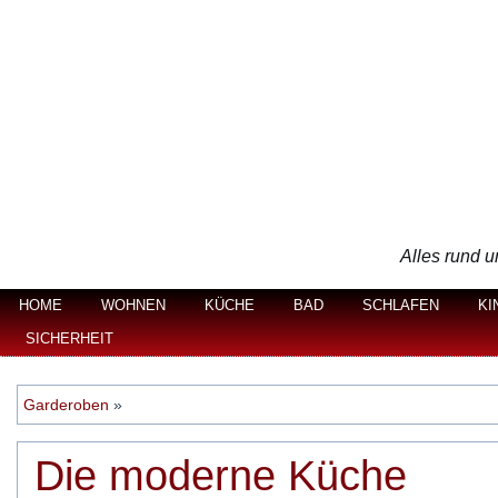
Alles rund u
HOME
WOHNEN
KÜCHE
BAD
SCHLAFEN
KI
SICHERHEIT
Garderoben
»
Die moderne Küche