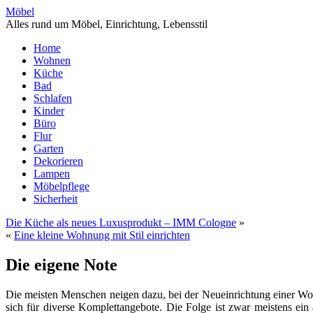
Möbel
Alles rund um Möbel, Einrichtung, Lebensstil
Home
Wohnen
Küche
Bad
Schlafen
Kinder
Büro
Flur
Garten
Dekorieren
Lampen
Möbelpflege
Sicherheit
Die Küche als neues Luxusprodukt – IMM Cologne
»
«
Eine kleine Wohnung mit Stil einrichten
Die eigene Note
Die meisten Menschen neigen dazu, bei der Neueinrichtung einer W
sich für diverse Komplettangebote. Die Folge ist zwar meistens ein