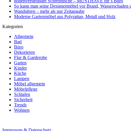
höhenverstellbare Schreibtische – MUSTHAVE für´s Büro
So kann man seine Designermöbel vor Brand, Wasserschaden 
Wanduhren – mehr als nur Zeitangabe
Moderne Gartenmöbel aus Polyrattan, Metall und Holz
Kategorien
Allgemein
Bad
Büro
Dekorieren
Flur & Garderobe
Garten
Kinder
Küche
Lampen
Möbel allgemein
Möbelpflege
Schlafen
Sicherheit
Trends
Wohnen
Impressum & Datenschutz